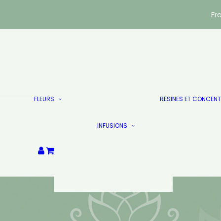
Fr
Indoor
Green House
FLEURS
RÉSINES ET CONCEN
Trim & Small Bud
Puissants
Infusions Vrac
Les Doublés
INFUSIONS
Infusions sachets
Destockage
Les Doublés
Votre panier est
actuellement vide.