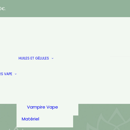
0€.
E-LIQUIDES
AlfaLiquid
Huiles
HUILES ET GÉLULES
Arômes & Liquides
Gélules & Patch
French Touch
Les Doublés
Just.
RS VAPE
PULP
Secret Garden
Secret’s Lab
T-Juice
Vampire Vape
Matériel