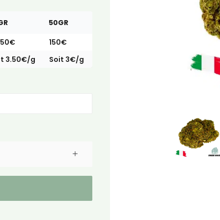
GR
50GR
.50€
150€
it 3.50€/g
Soit 3€/g