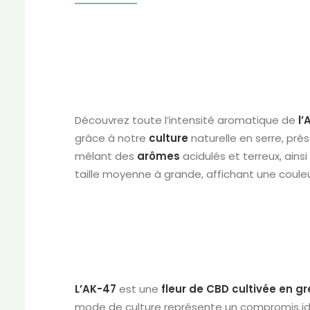
Découvrez toute l’intensité aromatique de
l’
grâce à notre
culture
naturelle en serre, pré
mêlant des
arômes
acidulés et terreux, ains
taille moyenne à grande, affichant une couleu
L’AK-47
est une
fleur de CBD cultivée en
gr
mode de culture représente un compromis idéal 