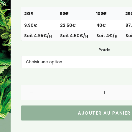
2GR
5GR
10GR
25
9.90€
22.50€
40€
87
Soit 4.95€/g
Soit 4.50€/g
Soit 4€/g
So
Poids
quantité
de
AK-
47
AJOUTER AU PANIER