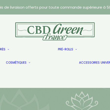
ais de livraison offerts pour toute commande supérieure à 5
Résines
TRÉS
PRÉ-ROLLS
Caviars
Les Doublés
Wax
COSMÉTIQUES
Les Doublés
ACCESSOIRES
UNIVE
Les Doublés