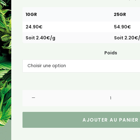
10GR
25GR
24.90€
54.90€
Soit 2.40€/g
Soit 2.20€
Poids
quantité
de
Small
Bud
AJOUTER AU PANIER
Blueberry
Indoor