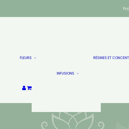
Fr
Indoor
Green House
FLEURS
RÉSINES ET CONCEN
Trim & Small Bud
Puissants
Infusions Vrac
Les Doublés
INFUSIONS
Infusions sachets
Destockage
Les Doublés
Votre panier est
actuellement vide.