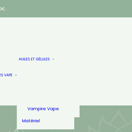
0€.
E-LIQUIDES
AlfaLiquid
Huiles
HUILES ET GÉLULES
Arômes & Liquides
Gélules & Patch
French Touch
Les Doublés
Just.
RS VAPE
PULP
Secret Garden
Secret’s Lab
T-Juice
Vampire Vape
Matériel