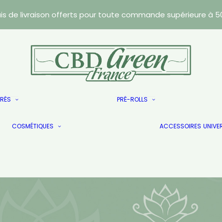
ais de livraison offerts pour toute commande supérieure à 5
Résines
TRÉS
PRÉ-ROLLS
Caviars
Les Doublés
Wax
COSMÉTIQUES
Les Doublés
ACCESSOIRES
UNIVE
Les Doublés