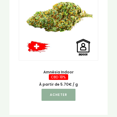
peuvent
être
choisies
sur
la
page
du
produit
Amnésia Indoor
CBD 18%
À partir de
5.70
€
/ g
Ce
ACHETER
produit
a
plusieurs
variations.