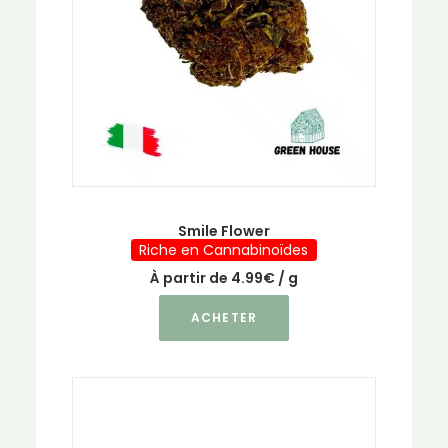
choisies
sur
la
page
du
produit
Smile Flower
Riche en Cannabinoïdes
À partir de
4.99
€
/ g
Ce
ACHETER
produit
a
plusieurs
variations.
Les
options