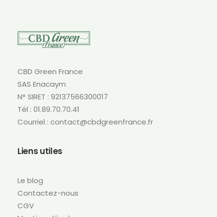
Les
options
peuvent
être
choisies
sur
CBD Green France
la
SAS Enacaym
page
N° SIRET : 92137566300017
du
produit
Tél : 01.89.70.70.41
Courriel : contact@cbdgreenfrance.fr
Liens utiles
Le blog
Contactez-nous
CGV