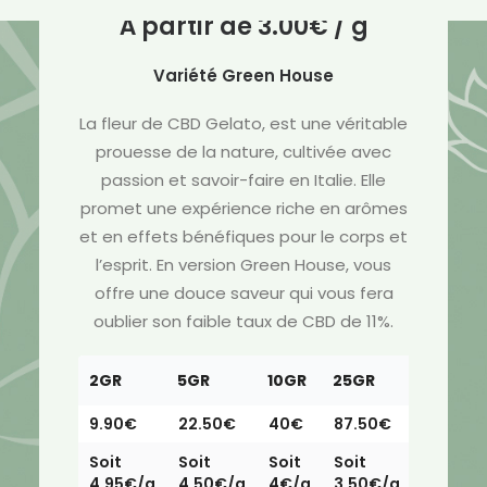
À partir de
3.00
€
/ g
Variété Green House
La fleur de CBD Gelato, est une véritable
prouesse de la nature, cultivée avec
passion et savoir-faire en Italie. Elle
promet une expérience riche en arômes
et en effets bénéfiques pour le corps et
l’esprit. En version Green House, vous
offre une douce saveur qui vous fera
oublier son faible taux de CBD de 11%.
2GR
5GR
10GR
25GR
50GR
9.90€
22.50€
40€
87.50€
150€
Soit
Soit
Soit
Soit
Soit
4.95€/g
4.50€/g
4€/g
3.50€/g
3€/g