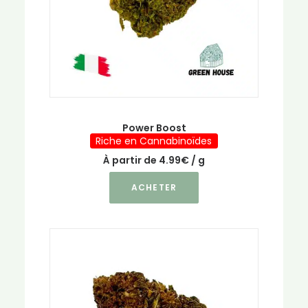
la
page
du
produit
Power Boost
Riche en Cannabinoïdes
À partir de
4.99
€
/ g
Ce
ACHETER
produit
a
plusieurs
variations.
Les
options
peuvent
être