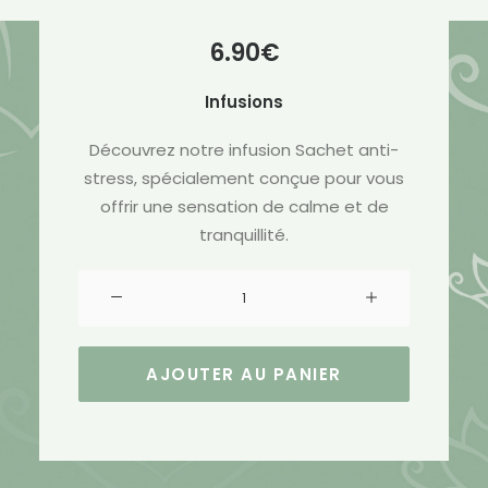
6.90
€
Infusions
Découvrez notre infusion Sachet anti-
stress, spécialement conçue pour vous
offrir une sensation de calme et de
tranquillité.
quantité
de
Infusion
Sachet
AJOUTER AU PANIER
Anti-
Stress