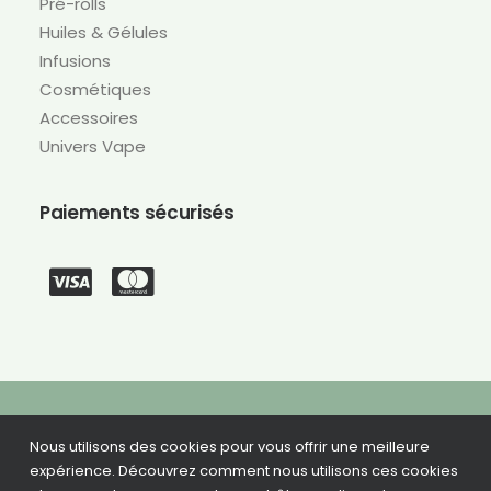
Pré-rolls
Huiles & Gélules
Infusions
Cosmétiques
Accessoires
Univers Vape
Paiements sécurisés
Nous utilisons des cookies pour vous offrir une meilleure
©
2026 CBD Green –
Conception du site : Agence Bad Monkey
expérience. Découvrez comment nous utilisons ces cookies