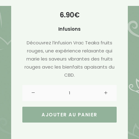
6.90
€
Infusions
Découvrez l’infusion Vrac Teaka fruits
rouges, une expérience relaxante qui
marie les saveurs vibrantes des fruits
rouges avec les bienfaits apaisants du
CBD.
quantité
de
Infusion
Vrac
AJOUTER AU PANIER
Fruits
Rouges