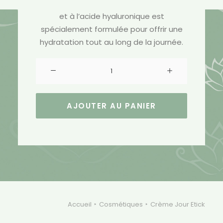
La Crème Jour Etick à l’huile de chanvre
et à l’acide hyaluronique est
spécialement formulée pour offrir une
hydratation tout au long de la journée.
quantité
de
Crème
Jour
AJOUTER AU PANIER
Etick
Accueil
Cosmétiques
Crème Jour Etick