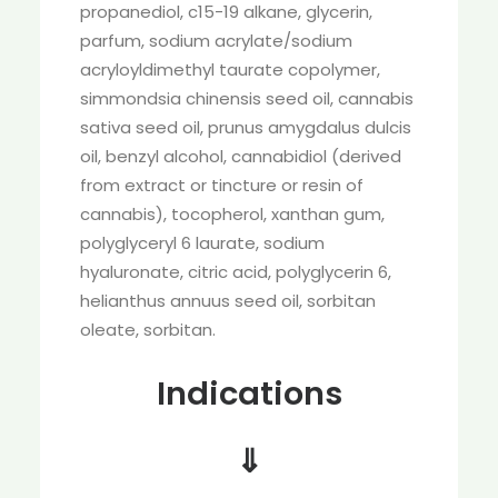
propanediol, c15-19 alkane, glycerin,
parfum, sodium acrylate/sodium
acryloyldimethyl taurate copolymer,
simmondsia chinensis seed oil, cannabis
sativa seed oil, prunus amygdalus dulcis
oil, benzyl alcohol, cannabidiol (derived
from extract or tincture or resin of
cannabis), tocopherol, xanthan gum,
polyglyceryl 6 laurate, sodium
hyaluronate, citric acid, polyglycerin 6,
helianthus annuus seed oil, sorbitan
oleate, sorbitan.
Indications
⇓