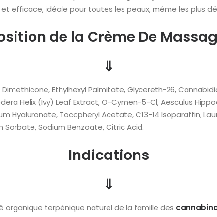
et efficace, idéale pour toutes les peaux, même les plus dé
ition de la Crème De Massage
⇓
 Dimethicone, Ethylhexyl Palmitate, Glycereth-26, Cannabidi
 Hedera Helix (Ivy) Leaf Extract, O-Cymen-5-Ol, Aesculus Hi
um Hyaluronate, Tocopheryl Acetate, C13-14 Isoparaffin, Lau
 Sorbate, Sodium Benzoate, Citric Acid.
Indications
⇓
 organique terpénique naturel de la famille des
cannabino