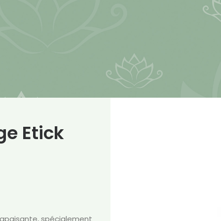
e Etick
 apaisante, spécialement