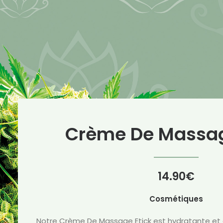
Crème De Massag
14.90
€
Cosmétiques
Notre Crème De Massage Etick est hydratante et