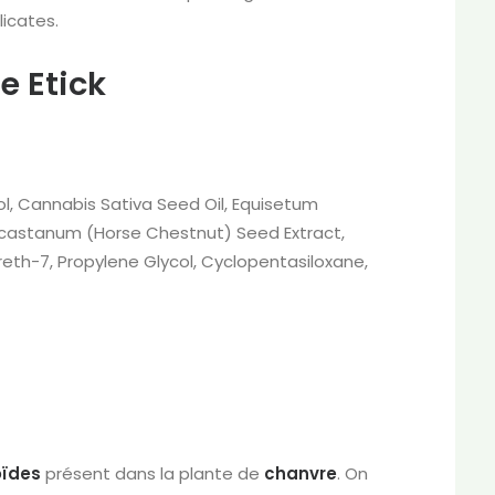
licates.
 Etick
ol, Cannabis Sativa Seed Oil, Equisetum
ppocastanum (Horse Chestnut) Seed Extract,
reth-7, Propylene Glycol, Cyclopentasiloxane,
ïdes
présent dans la plante de
chanvre
. On