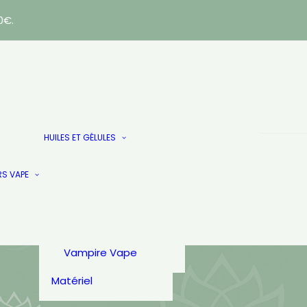
0€.
E-LIQUIDES
AlfaLiquid
Huiles
HUILES ET GÉLULES
Arômes & Liquides
Gélules & Patch
French Touch
Les Doublés
Just.
RS VAPE
PULP
Secret Garden
Secret’s Lab
T-Juice
Vampire Vape
Matériel