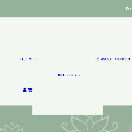
Fr
Indoor
Green House
FLEURS
RÉSINES ET CONCEN
Trim & Small Bud
Puissants
Infusions Vrac
Les Doublés
INFUSIONS
Infusions sachets
Destockage
Les Doublés
Votre panier est
actuellement vide.