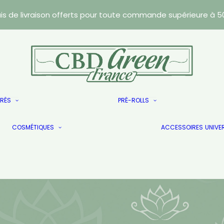
ais de livraison offerts pour toute commande supérieure à 5
Résines
TRÉS
PRÉ-ROLLS
Caviars
Les Doublés
Wax
COSMÉTIQUES
Les Doublés
ACCESSOIRES
UNIVE
Les Doublés