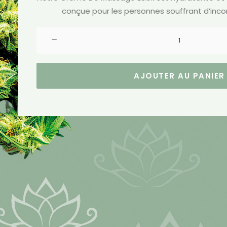
conçue pour les personnes souffrant d’inco
quantité
de
Crème
De
AJOUTER AU PANIER
Massage
Etick