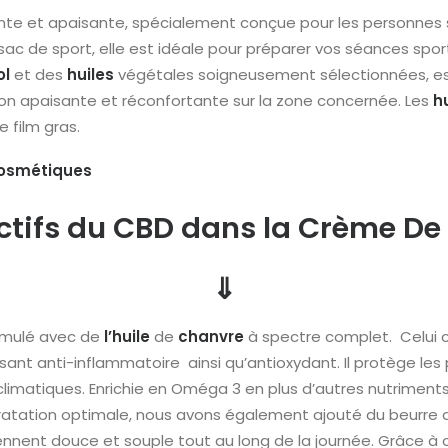
te et apaisante, spécialement conçue pour les personnes s
 sac de sport, elle est idéale pour préparer vos séances sport
ol
et des
huiles
végétales soigneusement sélectionnées, est 
tion apaisante et réconfortante sur la zone concernée. Les
h
e film gras.
osmétiques
actifs du CBD dans la Crème De
⇓
rmulé avec de
l’huile
de
chanvre
à spectre complet. Celui ci
ant anti-inflammatoire ainsi qu’antioxydant. Il protège les
ns climatiques. Enrichie en Oméga 3 en plus d’autres nutriment
dratation optimale, nous avons également ajouté du beurre 
ennent douce et souple tout au long de la journée. Grâce à 