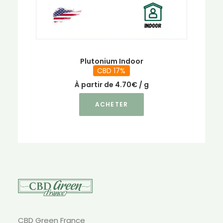
du
produit
Plutonium Indoor
CBD 17%
À partir de
4.70
€
/ g
Ce
ACHETER
produit
a
plusieurs
variations.
Les
options
peuvent
être
choisies
sur
CBD Green France