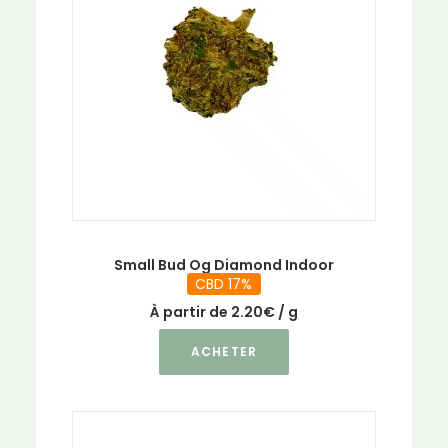
peuvent
être
choisies
sur
la
page
du
produit
Small Bud Og Diamond Indoor
CBD 17%
À partir de
2.20
€
/ g
Ce
ACHETER
produit
a
plusieurs
variations.