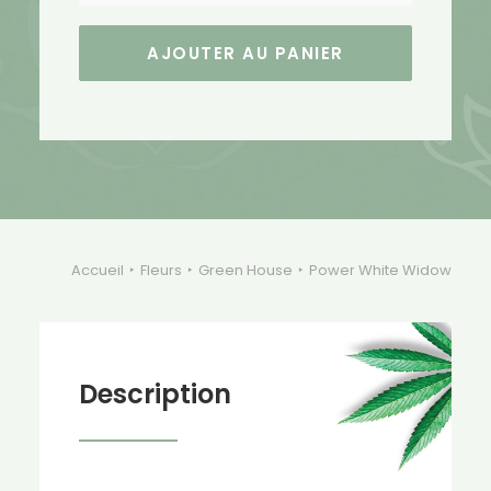
Power
White
AJOUTER AU PANIER
Widow
Accueil
Fleurs
Green House
Power White Widow
Description