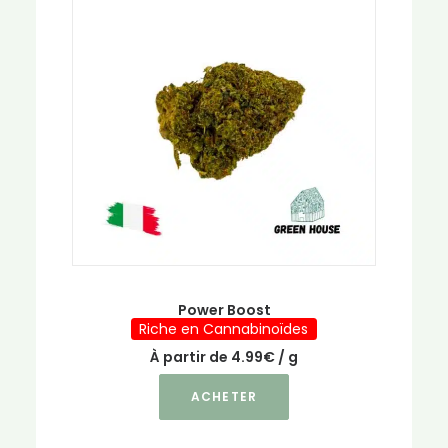
Les
options
peuvent
être
choisies
sur
la
page
du
produit
Power Boost
Riche en Cannabinoïdes
À partir de
4.99
€
/ g
Ce
ACHETER
produit
a