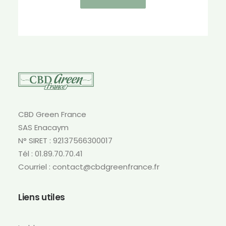
produit
a
plusieurs
variations.
Les
options
peuvent
être
choisies
sur
CBD Green France
la
SAS Enacaym
page
N° SIRET : 92137566300017
du
produit
Tél : 01.89.70.70.41
Courriel : contact@cbdgreenfrance.fr
Liens utiles