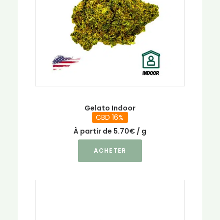
Gelato Indoor
CBD 16%
À partir de
5.70
€
/ g
Ce
ACHETER
produit
a
plusieurs
variations.
Les
options