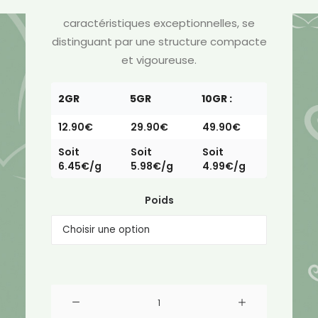
La Power White Widow est une fleur aux
caractéristiques exceptionnelles, se
distinguant par une structure compacte
et vigoureuse.
2GR
5GR
10GR :
12.90€
29.90€
49.90€
Soit
Soit
Soit
6.45€/g
5.98€/g
4.99€/g
Poids
quantité
de