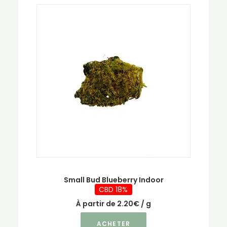
plusieurs
variations.
Les
options
peuvent
être
choisies
sur
la
page
du
produit
Small Bud Blueberry Indoor
CBD 18%
À partir de
2.20
€
/ g
Ce
ACHETER