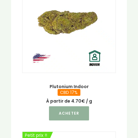
Plutonium Indoor
CBD 17%
À partir de
4.70
€
/ g
Ce
ACHETER
produit
a
plusieurs
Petit prix !!
variations.