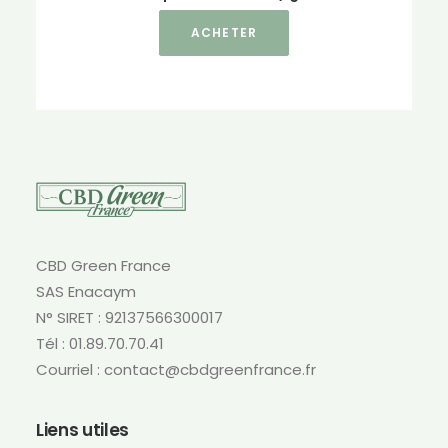
Ce
ACHETER
produit
a
plusieurs
variations.
Les
options
peuvent
être
choisies
sur
CBD Green France
la
SAS Enacaym
page
N° SIRET : 92137566300017
du
produit
Tél : 01.89.70.70.41
Courriel : contact@cbdgreenfrance.fr
Liens utiles