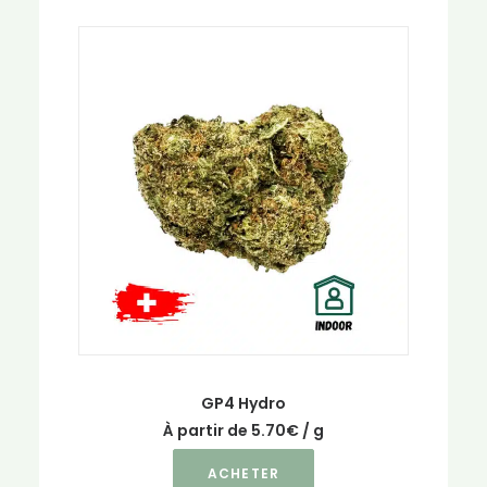
plusieurs
variations.
Les
options
peuvent
être
choisies
sur
la
page
du
produit
GP4 Hydro
À partir de
5.70
€
/ g
Ce
ACHETER
produit