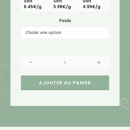
Soit
Soit
Soit
6.45€/g
5.98€/g
4.99€/g
Poids
quantité
de
Power
Boost
AJOUTER AU PANIER