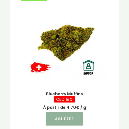
Les
options
peuvent
être
choisies
sur
la
page
du
produit
Blueberry Muffins
CBD 18%
À partir de
4.70
€
/ g
Ce
ACHETER
produit
a