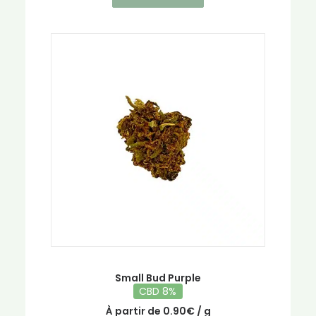
a
plusieurs
variations.
Les
options
peuvent
être
choisies
sur
la
page
du
produit
Small Bud Purple
CBD 8%
À partir de
0.90
€
/ g