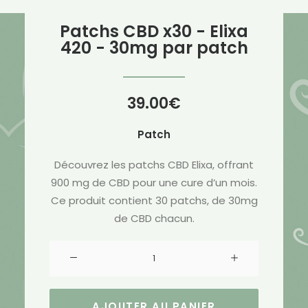
Patchs CBD x30 - Elixa
420 - 30mg par patch
39.00
€
Patch
Découvrez les patchs CBD Elixa, offrant
900 mg de CBD pour une cure d’un mois.
Ce produit contient 30 patchs, de 30mg
de CBD chacun.
quantité
de
Patchs
CBD
AJOUTER AU PANIER