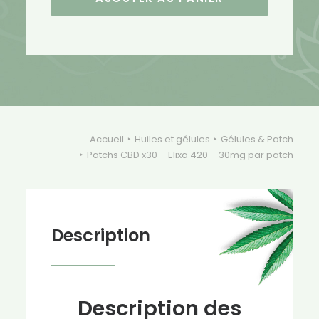
x30
-
Elixa
420
-
30mg
par
patch
Accueil
Huiles et gélules
Gélules & Patch
Patchs CBD x30 – Elixa 420 – 30mg par patch
Description
Description des