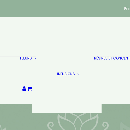
Fr
Indoor
Green House
FLEURS
RÉSINES ET CONCEN
Trim & Small Bud
Puissants
Infusions Vrac
Les Doublés
INFUSIONS
Infusions sachets
Destockage
Les Doublés
Votre panier est
actuellement vide.