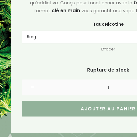
qu’addictive. Conçu pour fonctionner avec la
b
format
clé en main
vous garantit une vape fa
Taux Nicotine
Effacer
Rupture de stock
quantité
de
Pack
de
AJOUTER AU PANIER
2
Pods
pré-
remplis