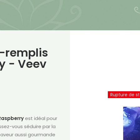
é-remplis
y - Veev
Rupture de s
Raspberry
est idéal pour
ssez-vous séduire par la
 saveur aussi gourmande