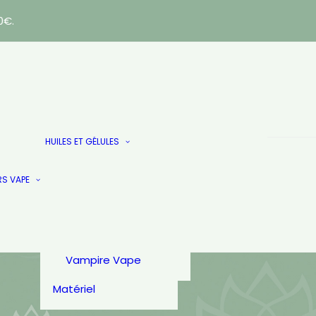
0€.
E-LIQUIDES
AlfaLiquid
Huiles
HUILES ET GÉLULES
Arômes & Liquides
Gélules & Patch
French Touch
Les Doublés
Just.
RS VAPE
PULP
Secret Garden
Secret’s Lab
T-Juice
Vampire Vape
Matériel