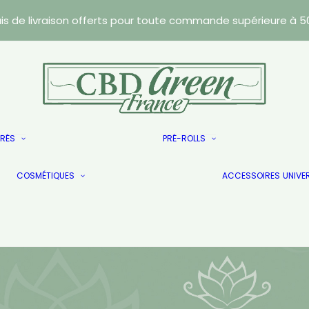
ais de livraison offerts pour toute commande supérieure à 5
Résines
TRÉS
PRÉ-ROLLS
Caviars
Les Doublés
Wax
COSMÉTIQUES
Les Doublés
ACCESSOIRES
UNIVE
Les Doublés