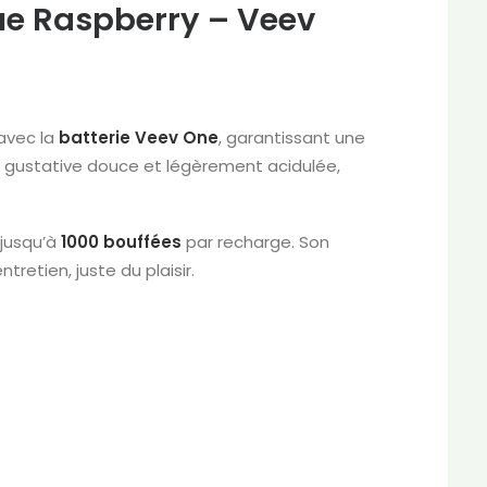
ue Raspberry – Veev
avec la
batterie Veev One
, garantissant une
e gustative douce et légèrement acidulée,
 jusqu’à
1000 bouffées
par recharge. Son
tretien, juste du plaisir.