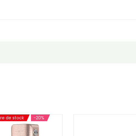
re de stock
-20%