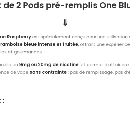
k de 2 Pods pré-remplis One Bl
⇓
lue Raspberry
est spécialement conçu pour une utilisation 
framboise bleue intense et fruitée
, offrant une expérienc
nales et gourmandes.
onible en
9mg ou 20mg de nicotine
, et permet d’atteindre
ience de vape
sans contrainte
: pas de remplissage, pas d’en
 :