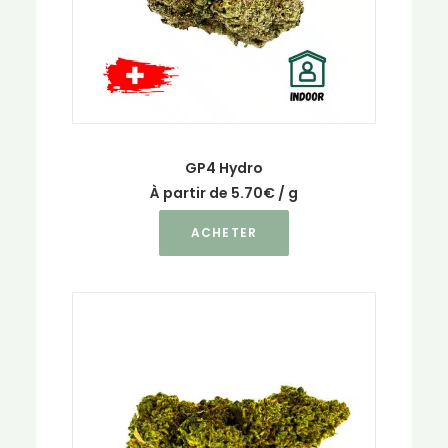
la
page
du
produit
GP4 Hydro
À partir de
5.70
€
/ g
Ce
ACHETER
produit
a
plusieurs
variations.
Les
options
peuvent
être
choisies