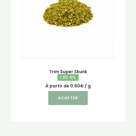
être
choisies
sur
la
page
du
produit
Trim Super Skunk
CBD 8%
À partir de
0.60
€
/ g
Ce
ACHETER
produit
a
plusieurs
variations.
Les