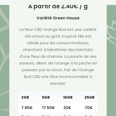
À partir de
2.40
€
/ g
Variété Green House
La fleur CBD Orange Bud est une variété
old school au goût tropical. Elle est
idéale pour les consommateurs
cherchant à bénéficier des bienfaits
d’une fleur de chanvre. La pureté de ses
saveurs, allant de l’orange à la pêche en
passant par le citron, fait de l’Orange
Bud CBD une fleur incontournable à
essayer.
2GR
5GR
10GR
25GR
50GR
7.90€
17.50€
32€
70€
120€