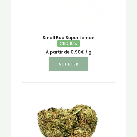
Small Bud Super Lemon
CBD 10%
À partir de
0.90
€
/ g
Ce
ACHETER
produit
a
plusieurs
variations.
Les
options
peuvent
être
choisies
sur