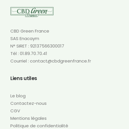
options
peuvent
être
choisies
sur
CBD Green France
la
SAS Enacaym
page
N° SIRET : 92137566300017
du
produit
Tél : 01.89.70.70.41
Courriel : contact@cbdgreenfrance.fr
Liens utiles
Le blog
Contactez-nous
CGV
Mentions légales
Politique de confidentialité