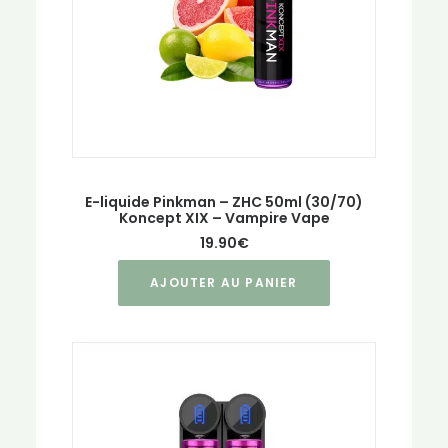
sur
la
page
du
produit
E-liquide Pinkman – ZHC 50ml (30/70)
Koncept XIX – Vampire Vape
19.90
€
AJOUTER AU PANIER