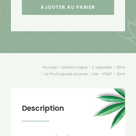
Pod
AJOUTER AU PANIER
Liquide
Licorne
-
Sel
-
PULP
-
10ml
Accueil
Univers Vape
E-liquides
10ml
Le Pod Liquide Licorne – Sel – PULP – 10ml
Description