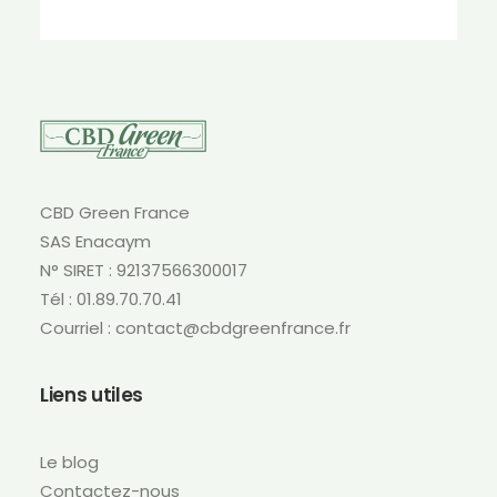
plusieurs
variations.
Les
options
peuvent
être
choisies
sur
CBD Green France
la
SAS Enacaym
page
N° SIRET : 92137566300017
du
produit
Tél : 01.89.70.70.41
Courriel : contact@cbdgreenfrance.fr
Liens utiles
Le blog
Contactez-nous