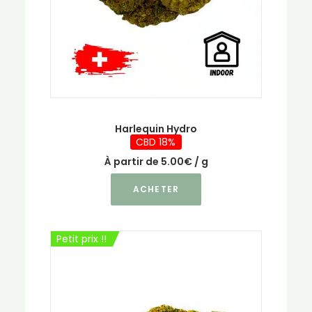
Harlequin Hydro
CBD 18%
À partir de
5.00
€
/ g
Ce
ACHETER
produit
a
plusieurs
Petit prix !!
variations.
Les
options
peuvent
être