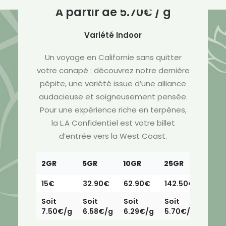
À partir de
5.70
€
/ g
Variété Indoor
Un voyage en Californie sans quitter
votre canapé : découvrez notre dernière
pépite, une variété issue d’une alliance
audacieuse et soigneusement pensée.
Pour une expérience riche en terpènes,
la L.A Confidentiel est votre billet
d’entrée vers la West Coast.
2GR
5GR
10GR
25GR
15€
32.90€
62.90€
142.50€
Soit
Soit
Soit
Soit
7.50€/g
6.58€/g
6.29€/g
5.70€/g