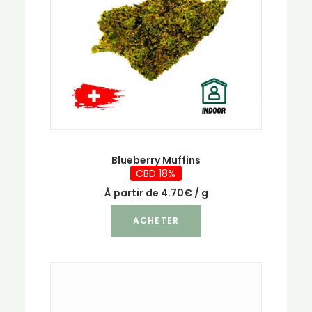
choisies
sur
la
page
du
produit
Blueberry Muffins
CBD 18%
À partir de
4.70
€
/ g
Ce
ACHETER
produit
a
plusieurs
variations.
Les
options