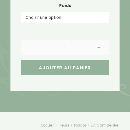
Poids
quantité
de
L.A
Confidentiel
AJOUTER AU PANIER
Accueil
Fleurs
Indoor
L.A Confidentiel