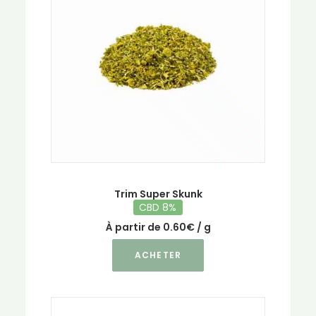
peuvent
être
choisies
sur
la
page
du
produit
Trim Super Skunk
CBD 8%
À partir de
0.60
€
/ g
Ce
ACHETER
produit
a
plusieurs
variations.