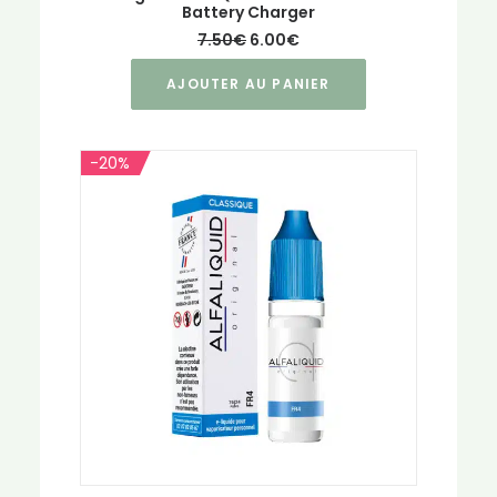
Battery Charger
Le
Le
7.50
€
6.00
€
prix
prix
initial
actuel
AJOUTER AU PANIER
était :
est :
7.50€.
6.00€.
-20%