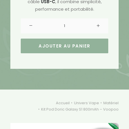
câble
USB-C
, il combine simplicité,
performance et portabilité.
quantité
de
Kit
Pod
AJOUTER AU PANIER
Doric
Galaxy
S1
800mAh
-
Voopoo
Accueil
Univers Vape
Matériel
Kit Pod Doric Galaxy S1 800mAh – Voopoo