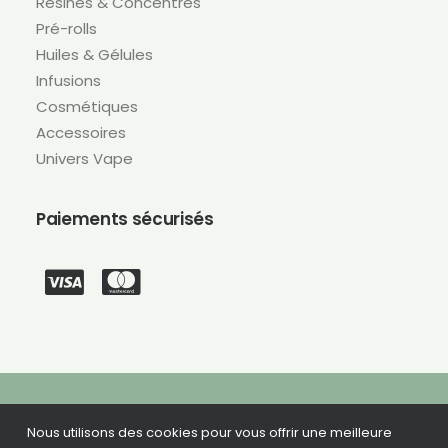
Résines & Concentrés
Pré-rolls
Huiles & Gélules
Infusions
Cosmétiques
Accessoires
Univers Vape
Paiements sécurisés
Nous utilisons des cookies pour vous offrir une meilleure
©
2026 CBD Green –
Conception du site : Agence Bad Monkey