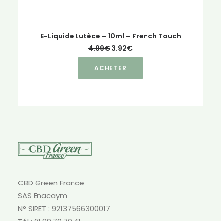
E-Liquide Lutèce – 10ml – French Touch
Le
Le
4.99
€
3.92
€
prix
prix
Ce
initial
actuel
ACHETER
était :
est :
produit
4.99€.
3.92€.
a
plusieurs
variations.
Les
options
peuvent
être
choisies
sur
CBD Green France
la
SAS Enacaym
page
N° SIRET : 92137566300017
du
produit