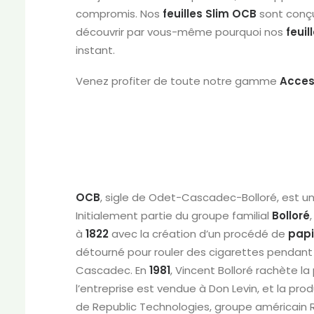
compromis. Nos
feuilles
Slim
OCB
sont conç
découvrir par vous-même pourquoi nos
feuil
instant.
Venez profiter de toute notre gamme
Acces
OCB
, sigle de Odet-Cascadec-Bolloré, est u
Initialement partie du groupe familial
Bolloré
à
1822
avec la création d’un procédé de
papi
détourné pour rouler des cigarettes pendant
Cascadec. En
1981
, Vincent Bolloré rachète la
l’entreprise est vendue à Don Levin, et la pro
de Republic Technologies, groupe américain 