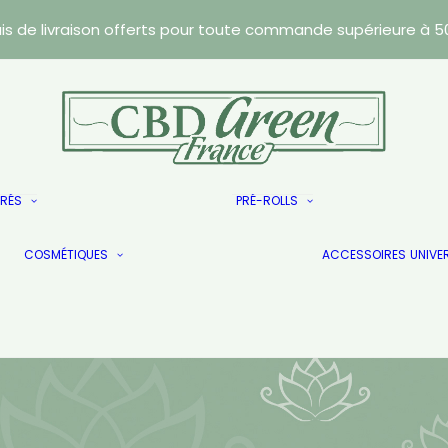
ais de livraison offerts pour toute commande supérieure à 5
Résines
TRÉS
PRÉ-ROLLS
Caviars
Les Doublés
Wax
COSMÉTIQUES
Les Doublés
ACCESSOIRES
UNIVE
Les Doublés