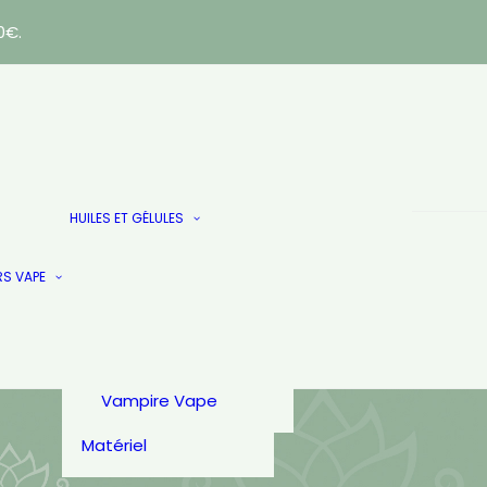
0€.
E-LIQUIDES
AlfaLiquid
Huiles
HUILES ET GÉLULES
Arômes & Liquides
Gélules & Patch
French Touch
Les Doublés
Just.
RS VAPE
PULP
Secret Garden
Secret’s Lab
T-Juice
Vampire Vape
Matériel