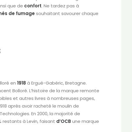
insi que de
confort
. Ne tardez pas à
nés
de
fumage
souhaitant savourer chaque
B
lloré en
1918
à Ergué-Gabéric, Bretagne.
cent Bolloré. L’histoire de la marque remonte
 bibles et autres livres à nombreuses pages,
918 après avoir racheté le moulin de
 Technologies. En 2000, la majorité de
 % restants à Levin, faisant
d’OCB
une marque