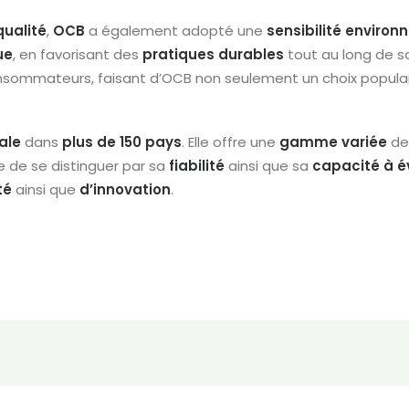
qualité
,
OCB
a également adopté une
sensibilité
environ
ue
, en favorisant des
pratiques
durables
tout au long de s
nsommateurs, faisant d’OCB non seulement un choix populai
ale
dans
plus de 150 pays
. Elle offre une
gamme
variée
de
 de se distinguer par sa
fiabilité
ainsi que sa
capacité à é
té
ainsi que
d’innovation
.