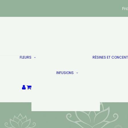
Fr
Indoor
Green House
FLEURS
RÉSINES ET CONCEN
Trim & Small Bud
Puissants
Infusions Vrac
Les Doublés
INFUSIONS
Infusions sachets
Destockage
Les Doublés
Votre panier est
actuellement vide.