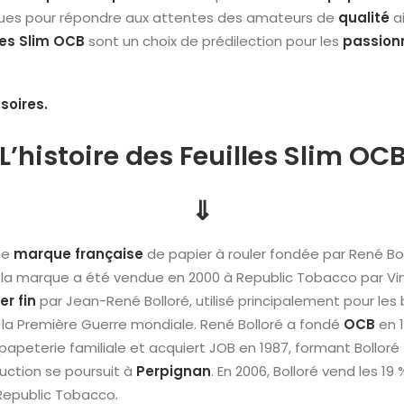
ues pour répondre aux attentes des amateurs de
qualité
a
les
Slim
OCB
sont un choix de prédilection pour les
passion
soires
.
L’histoire des Feuilles Slim OC
⇓
ne
marque
française
de papier à rouler fondée par René Bo
, la marque a été vendue en 2000 à Republic Tobacco par Vin
er
fin
par Jean-René Bolloré, utilisé principalement pour les
 la Première Guerre mondiale. René Bolloré a fondé
OCB
en 1
 papeterie familiale et acquiert JOB en 1987, formant Bolloré
duction se poursuit à
Perpignan
. En 2006, Bolloré vend les 19
Republic Tobacco.