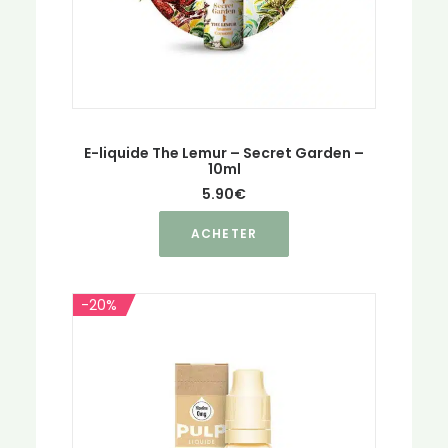
page
du
produit
E-liquide The Lemur – Secret Garden –
10ml
5.90
€
Ce
ACHETER
produit
a
plusieurs
-20%
variations.
Les
options
peuvent
être
choisies