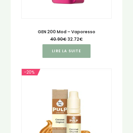
GEN 200 Mod – Vaporesso
Le
Le
40.90
€
32.72
€
prix
prix
initial
actuel
LIRE LA SUITE
était :
est :
40.90€.
32.72€.
-20%