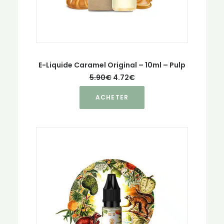
E-Liquide Caramel Original – 10ml – Pulp
Le
Le
5.90
€
4.72
€
prix
prix
Ce
initial
actuel
ACHETER
était :
est :
produit
5.90€.
4.72€.
a
plusieurs
variations.
Les
options
peuvent
être
choisies
sur
la