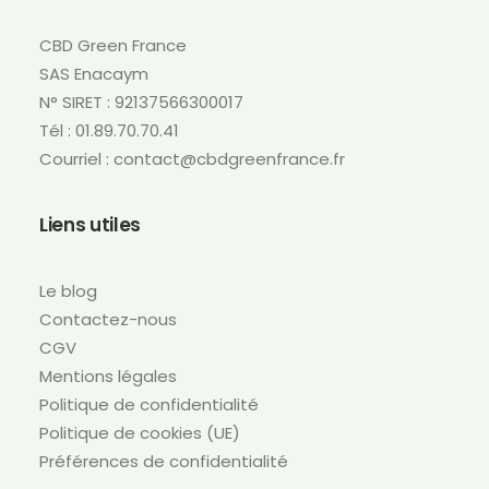
choisies
sur
CBD Green France
la
SAS Enacaym
page
N° SIRET : 92137566300017
du
produit
Tél : 01.89.70.70.41
Courriel : contact@cbdgreenfrance.fr
Liens utiles
Le blog
Contactez-nous
CGV
Mentions légales
Politique de confidentialité
Politique de cookies (UE)
Préférences de confidentialité