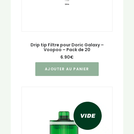
page
du
produit
Drip tip Filtre pour Doric Galaxy –
Voopoo – Pack de 20
6.90
€
AJOUTER AU PANIER