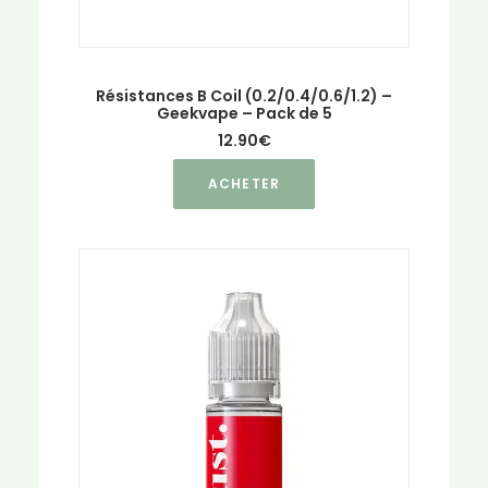
Résistances B Coil (0.2/0.4/0.6/1.2) –
Geekvape – Pack de 5
12.90
€
Ce
ACHETER
produit
a
plusieurs
variations.
Les
options
peuvent
être
choisies
sur
la
page