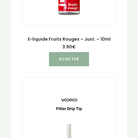
du
produit
E-liquide Fruits Rouges – Just. – 10ml
3.90
€
Ce
ACHETER
produit
a
plusieurs
variations.
Les
options
peuvent
être
choisies
sur
la