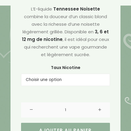
était :
est :
L’E-liquide
Tennessee Noisette
5.90€.
4.72€.
combine la douceur d’un classic blond
avec la richesse d’une noisette
légèrement grillée. Disponible en
3, 6 et
12 mg de nicotine
, il est idéal pour ceux
qui recherchent une vape gourmande
et légèrement sucrée.
Taux Nicotine
quantité
de
E-
Liquide
AJOUTER AU PANIER