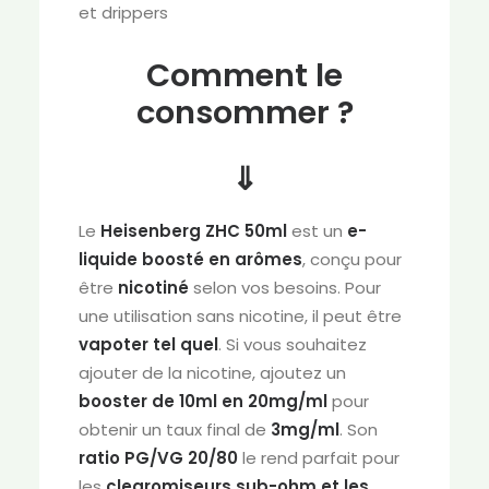
et drippers
Comment le
consommer ?
⇓
Le
Heisenberg ZHC 50ml
est un
e-
liquide boosté en arômes
, conçu pour
être
nicotiné
selon vos besoins. Pour
une utilisation sans nicotine, il peut être
vapoter tel quel
. Si vous souhaitez
ajouter de la nicotine, ajoutez un
booster de 10ml en 20mg/ml
pour
obtenir un taux final de
3mg/ml
. Son
ratio PG/VG 20/80
le rend parfait pour
les
clearomiseurs sub-ohm et les