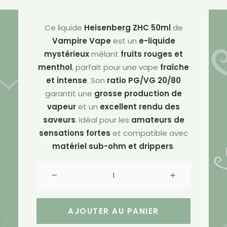
Univers Vape
Ce liquide
Heisenberg ZHC 50ml
de
Vampire Vape
est un
e-liquide
mystérieux
mêlant
fruits rouges et
menthol
, parfait pour une vape
fraîche
et intense
. Son
ratio PG/VG 20/80
garantit une
grosse production de
vapeur
et un
excellent rendu des
saveurs
. Idéal pour les
amateurs de
sensations fortes
et compatible avec
matériel sub-ohm et drippers
.
quantité
de
E-
liquide
AJOUTER AU PANIER
Heisenberg