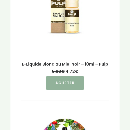
E-Liquide Blond au Miel Noir – 10ml – Pulp
Le
Le
5.90
€
4.72
€
prix
prix
Ce
initial
actuel
ACHETER
était :
est :
produit
5.90€.
4.72€.
a
plusieurs
variations.
Les
options
peuvent