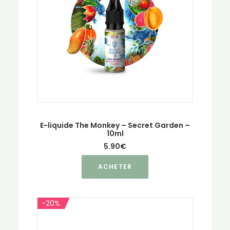
être
choisies
sur
la
page
du
produit
E-liquide The Monkey – Secret Garden –
10ml
5.90
€
Ce
ACHETER
produit
a
plusieurs
-20%
variations.
Les