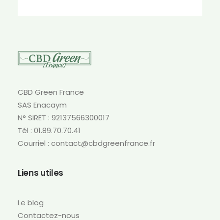
plusieurs
variations.
Les
options
peuvent
être
choisies
sur
CBD Green France
la
SAS Enacaym
page
N° SIRET : 92137566300017
du
produit
Tél : 01.89.70.70.41
Courriel : contact@cbdgreenfrance.fr
Liens utiles
Le blog
Contactez-nous