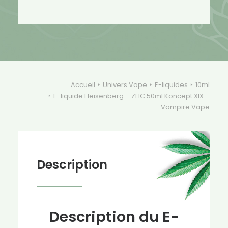
-
ZHC
50ml
Koncept
XIX
-
Vampire
Accueil
Univers Vape
E-liquides
10ml
Vape
E-liquide Heisenberg – ZHC 50ml Koncept XIX –
Vampire Vape
Description
Description du E-