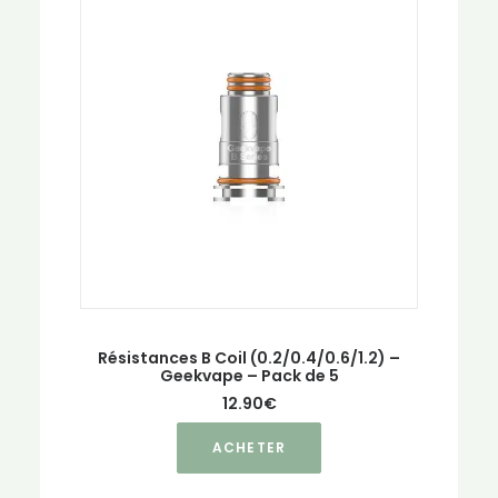
Les
options
peuvent
être
choisies
sur
la
page
du
produit
Résistances B Coil (0.2/0.4/0.6/1.2) –
Geekvape – Pack de 5
12.90
€
Ce
ACHETER
produit
a