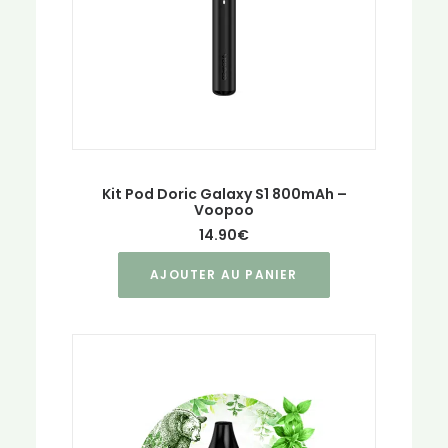
sur
la
page
du
produit
Kit Pod Doric Galaxy S1 800mAh –
Voopoo
14.90
€
AJOUTER AU PANIER