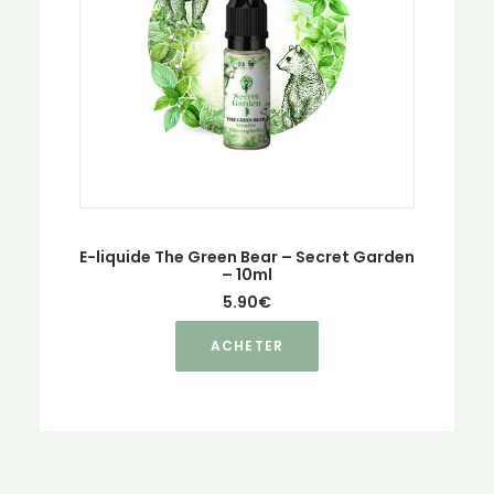
E-liquide The Green Bear – Secret Garden
– 10ml
5.90
€
Ce
ACHETER
produit
a
plusieurs
variations.
Les
options