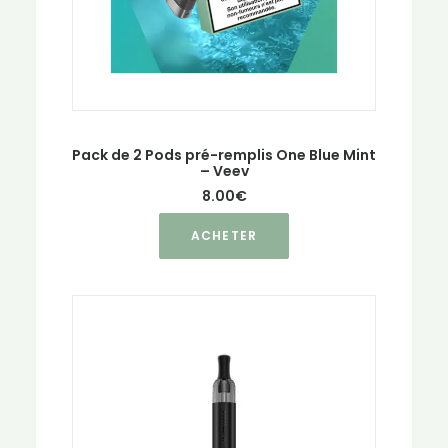
page
du
produit
Pack de 2 Pods pré-remplis One Blue Mint
– Veev
8.00
€
Ce
ACHETER
produit
a
plusieurs
variations.
Les
options
peuvent
être
choisies