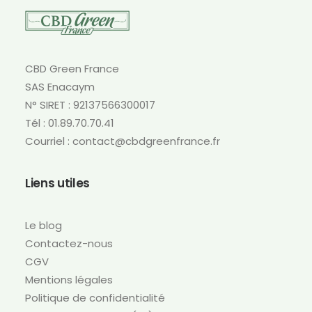
peuvent
être
choisies
sur
CBD Green France
la
SAS Enacaym
page
N° SIRET : 92137566300017
du
produit
Tél : 01.89.70.70.41
Courriel : contact@cbdgreenfrance.fr
Liens utiles
Le blog
Contactez-nous
CGV
Mentions légales
Politique de confidentialité