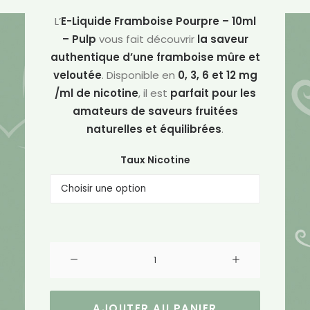
était :
est :
L’
E-Liquide Framboise Pourpre – 10ml
5.90€.
4.72€.
– Pulp
vous fait découvrir
la saveur
authentique d’une framboise mûre et
veloutée
. Disponible en
0,
3, 6 et 12 mg
/ml de nicotine
, il est
parfait pour les
amateurs de saveurs fruitées
naturelles et équilibrées
.
Taux Nicotine
quantité
de
E-
Liquide
AJOUTER AU PANIER